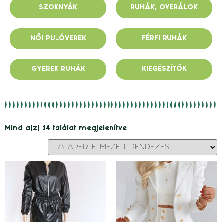
SZOKNYÁK
RUHÁK, OVERÁLOK
NŐI PULÓVEREK
FÉRFI RUHÁK
GYEREK RUHÁK
KIEGÉSZÍTŐK
Mind a(z) 14 találat megjelenítve