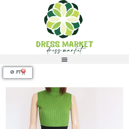
0
0
FT