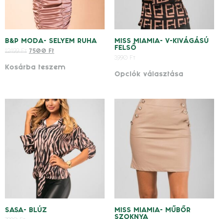
B&P MODA- SELYEM RUHA
MISS MIAMIA- V-KIVÁGÁSÚ
FELSŐ
12499
Ft
7500
Ft
3990
Ft
Kosárba teszem
Opciók választása
SASA- BLÚZ
MISS MIAMIA- MŰBŐR
SZOKNYA