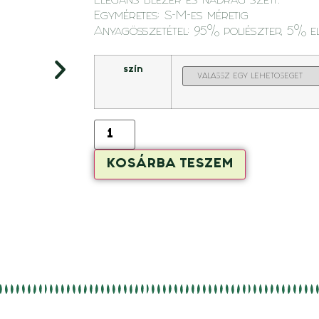
Elegáns blézer és nadrág szett.
Egyméretes: S-M-es méretig
Anyagösszetétel: 95% poliészter, 5% e
szín
KOSÁRBA TESZEM