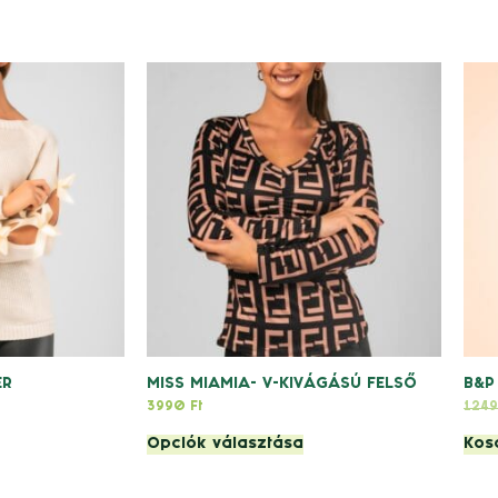
ER
MISS MIAMIA- V-KIVÁGÁSÚ FELSŐ
B&P
3990
Ft
124
Opciók választása
Kos