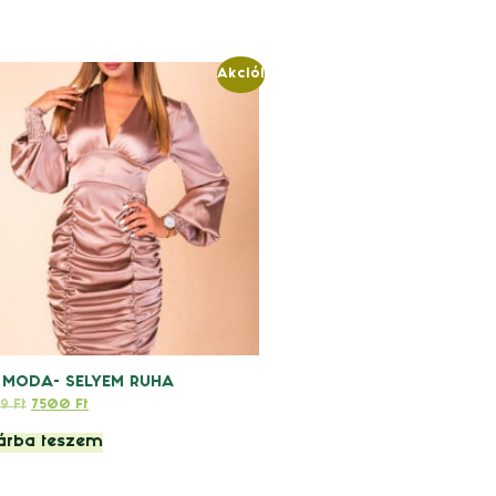
Akció!
 MODA- SELYEM RUHA
99
Ft
7500
Ft
árba teszem