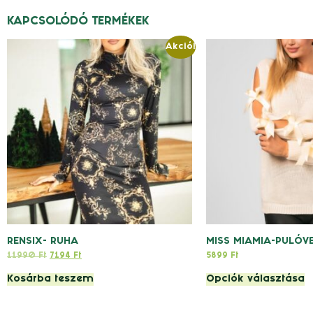
KAPCSOLÓDÓ TERMÉKEK
Akció!
RENSIX- RUHA
MISS MIAMIA-PULÓV
11990
Ft
7194
Ft
5899
Ft
Kosárba teszem
Opciók választása