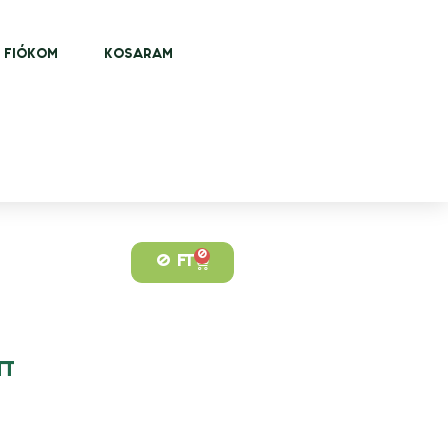
FIÓKOM
KOSARAM
0
0
FT
TT