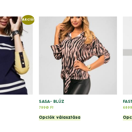
Akció!
SASA- BLÚZ
FAS
7990
Ft
689
Opciók választása
Opc