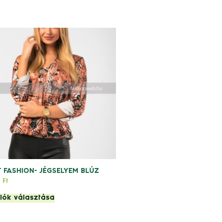
T FASHION- JÉGSELYEM BLÚZ
9
Ft
iók választása