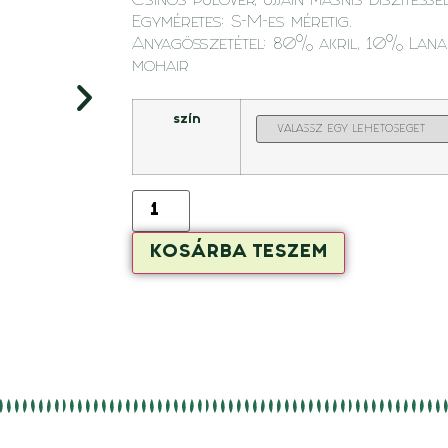
Csinos pulóver, ujjain masnis díszítéssel
Egyméretes: S-M-es méretig.
Anyagösszetétel: 80% akril, 10% Lana
mohair
szín
KOSÁRBA TESZEM