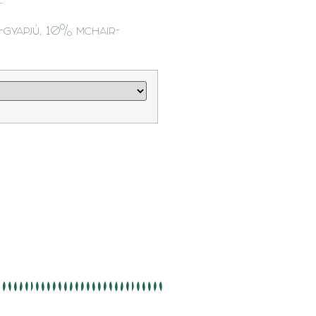
.
-gyapjú, 10% mchair-