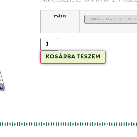
Anyagösszetétel: 98% pamut, 2% poliész
méret
KOSÁRBA TESZEM