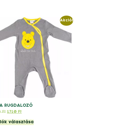
Akció!
A RUGDALOZÓ
0
Ft
1710
Ft
iók választása