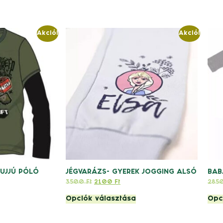
Akció!
Akció!
 UJJÚ PÓLÓ
JÉGVARÁZS- GYEREK JOGGING ALSÓ
BAB
3500
Ft
2100
Ft
285
Opciók választása
Opc