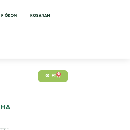
FIÓKOM
KOSARAM
0
0
FT
UHA