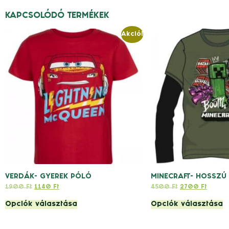
KAPCSOLÓDÓ TERMÉKEK
Akció!
VERDÁK- GYEREK PÓLÓ
MINECRAFT- HOSSZÚ
1900
Ft
1140
Ft
4500
Ft
2700
Ft
Opciók választása
Opciók választása