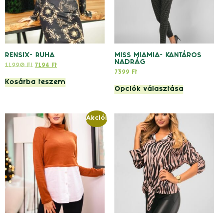
RENSIX- RUHA
MISS MIAMIA- KANTÁROS
NADRÁG
11990
Ft
7194
Ft
7399
Ft
Kosárba teszem
Opciók választása
Akció!