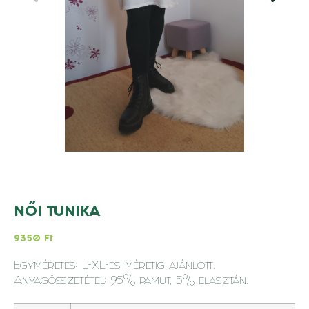
NŐI TUNIKA
9350
Ft
Egyméretes: L-XL-es méretig ajánlott.
Anyagösszetétel: 95% pamut, 5% elasztán.