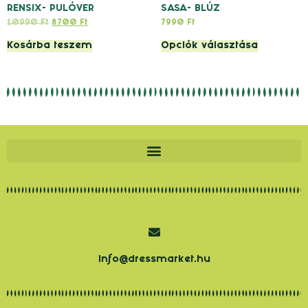
RENSIX- PULÓVER
SASA- BLÚZ
10990
Ft
8700
Ft
7990
Ft
Kosárba teszem
Opciók választása
info@dressmarket.hu