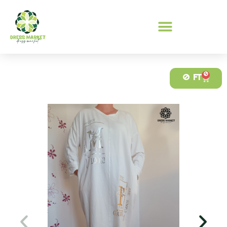
0
0
FT