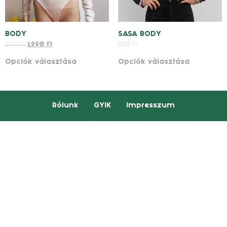
BODY
SASA BODY
3499
Ft
1990
Ft
6955
Ft
Opciók választása
Opciók választása
Rólunk
GYIK
Impresszum