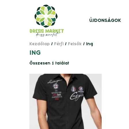
ÚJDONSÁGOK
Kezdőlap
/
Férfi
/
Felsők
/ ing
ING
Összesen 1 találat