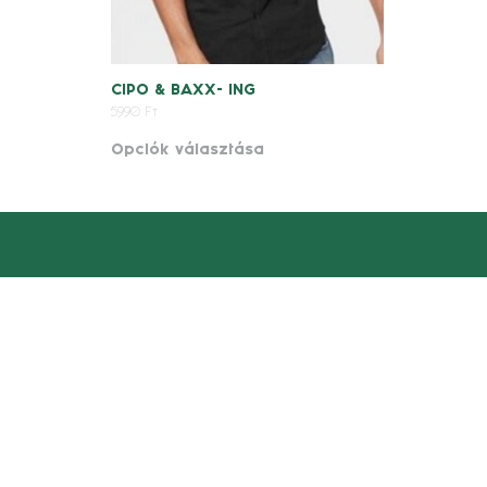
CIPO & BAXX- ING
5990
Ft
Opciók választása