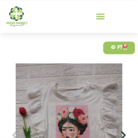
0
0
FT