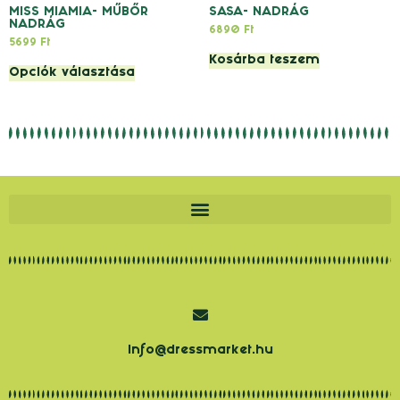
MISS MIAMIA- MŰBŐR
SASA- NADRÁG
NADRÁG
6890
Ft
5699
Ft
Kosárba teszem
Opciók választása
info@dressmarket.hu